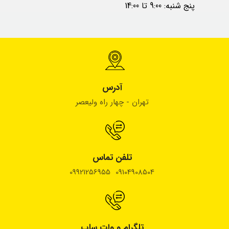
پنج شنبه: 9:00 تا 14:00
آدرس
تهران - چهار راه ولیعصر
تلفن تماس
09104908504 09921256955
تلگرام و وات ساپ