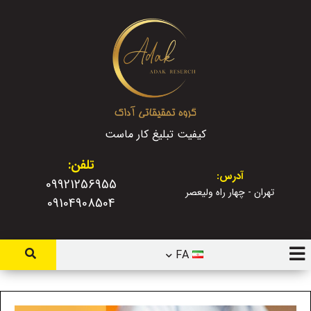
کیفیت تبلیغ کار ماست
تلفن:
آدرس:
09921256955
تهران - چهار راه ولیعصر
09104908504
FA