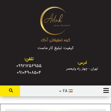
کیفیت تبلیغ کار ماست
تلفن:
آدرس:
09921256955
تهران - چهار راه ولیعصر
09104908504
FA