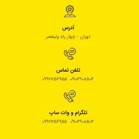
آدرس
تهران - چهار راه ولیعصر
تلفن تماس
09104908504 09921256955
تلگرام و وات ساپ
09104908504 09921256955