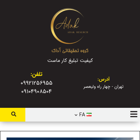
کیفیت تبلیغ کار ماست
تلفن:
آدرس:
09921256955
تهران - چهار راه ولیعصر
09104908504
FA