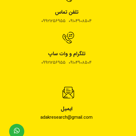
تلفن تماس
09104908504 09921256955
تلگرام و وات ساپ
09104908504 09921256955
ایمیل
adakresearch@gmail.com