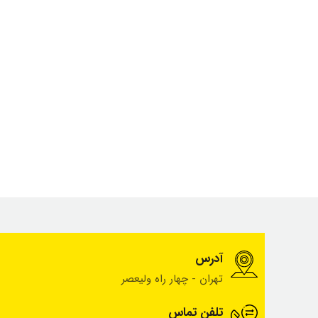
آدرس
تهران - چهار راه ولیعصر
تلفن تماس