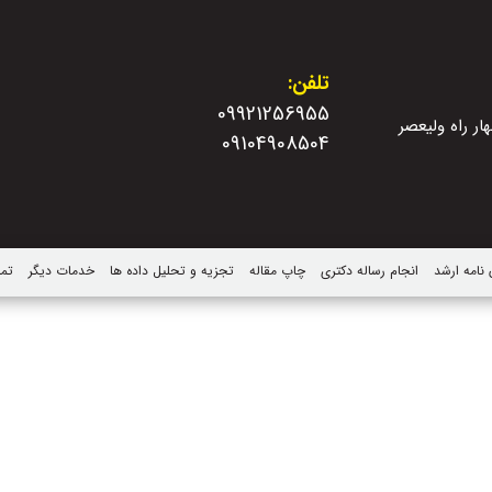
تلفن:
09921256955
ار راه ولیعصر
09104908504
 نامه ارشد
انجام رساله دکتری
چاپ مقاله
تجزیه و تحلیل داده ها
خدمات دیگر
تما
ترجمه مقاله