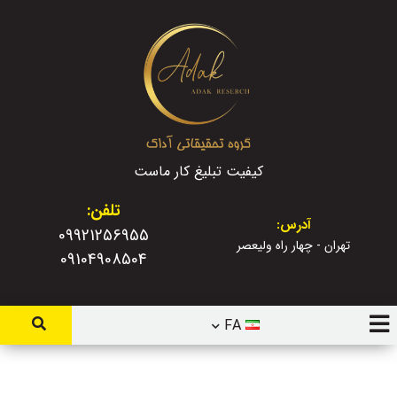
کیفیت تبلیغ کار ماست
تلفن:
آدرس:
09921256955
تهران - چهار راه ولیعصر
09104908504
FA